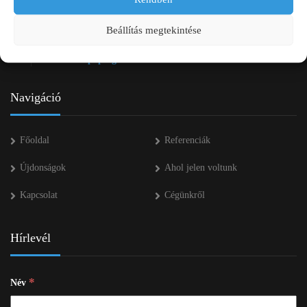
+36 20 334 43 28
Beállítás megtekintése
+36 53 552 283
info kukac pap-agro.eu
Navigáció
Főoldal
Referenciák
Újdonságok
Ahol jelen voltunk
Kapcsolat
Cégünkről
Hírlevél
*
Név