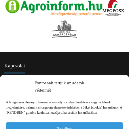
Kapcsolat
Fontosnak tartjuk az adatok
védelmét
A böngészési élmény fokozása, a személyre szabott hirdetések vagy tartalmak
megjelenítése, valamint a forgalom elemzése érdekében sütiket (cookie) használunk. A
"RENDBEN" gombra kattintva hozzájárulhat a sütik használatához.
2750 Nagykőrös Alsójárás d. 1/a
Rendben