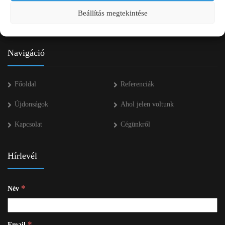
+36 53 552 283
Beállítás megtekintése
info kukac pap-agro.eu
Navigáció
Főoldal
Referenciák
Újdonságok
Ahol jelen voltunk
Kapcsolat
Cégünkről
Hírlevél
*
Név
*
Email