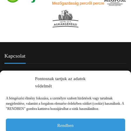
Kapcsolat
Fontosnak tartjuk az adatok
védelmét
A böngészési élmény fokozása, a személyre szabott hirdetések vagy tartalmak
megjelenítése, valamint a forgalom elemzése érdekében sütiket (cookie) használunk. A
"RENDBEN" gombra kattintva hozzájárulhat a sütik használatához.
2750 Nagykőrös Alsójárás d. 1/a
+36 20 334 43 28
Rendben