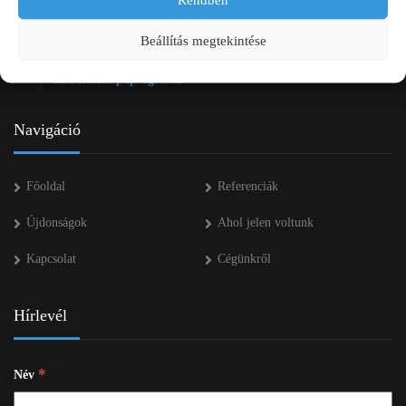
+36 20 334 43 28
Beállítás megtekintése
+36 53 552 283
info kukac pap-agro.eu
Navigáció
Főoldal
Referenciák
Újdonságok
Ahol jelen voltunk
Kapcsolat
Cégünkről
Hírlevél
*
Név