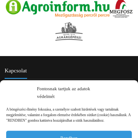
Kapcsolat
Fontosnak tartjuk az adatok
védelmét
A böngészési élmény fokozása, a személyre szabott hirdetések vagy tartalmak
megjelenítése, valamint a forgalom elemzése érdekében sütiket (cookie) használunk. A
"RENDBEN" gombra kattintva hozzájárulhat a sütik használatához.
2750 Nagykőrös Alsójárás d. 1/a
Rendben