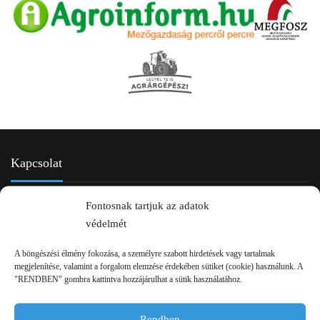
Kapcsolat
Fontosnak tartjuk az adatok
védelmét
A böngészési élmény fokozása, a személyre szabott hirdetések vagy tartalmak
megjelenítése, valamint a forgalom elemzése érdekében sütiket (cookie) használunk. A
"RENDBEN" gombra kattintva hozzájárulhat a sütik használatához.
2750 Nagykőrös Alsójárás d. 1/a
Rendben