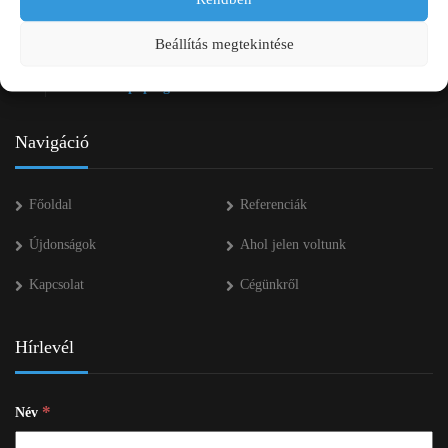
+36 20 334 43 28
Beállítás megtekintése
+36 53 552 283
info kukac pap-agro.eu
Navigáció
Főoldal
Referenciák
Újdonságok
Ahol jelen voltunk
Kapcsolat
Cégünkről
Hírlevél
*
Név