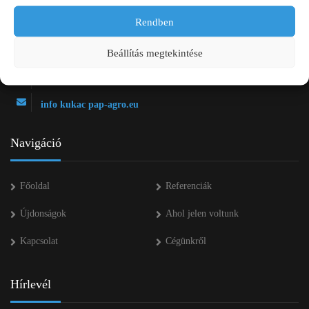
Rendben
2750 Nagykőrös Alsójárás d. 1/a
+36 20 334 43 28
Beállítás megtekintése
+36 53 552 283
info kukac pap-agro.eu
Navigáció
Főoldal
Referenciák
Újdonságok
Ahol jelen voltunk
Kapcsolat
Cégünkről
Hírlevél