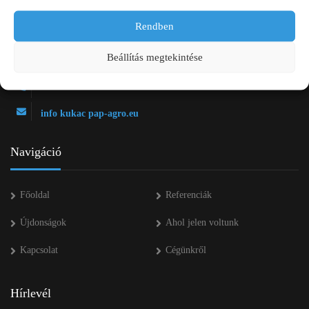
Rendben
2750 Nagykőrös Alsójárás d. 1/a
Beállítás megtekintése
+36 20 334 43 28
+36 53 552 283
info kukac pap-agro.eu
Navigáció
Főoldal
Referenciák
Újdonságok
Ahol jelen voltunk
Kapcsolat
Cégünkről
Hírlevél