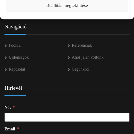
Beállítás megtekintése
info kukac pap-agro.eu
Navigáció
Főoldal
Referenciák
Újdonságok
Ahol jelen voltunk
Kapcsolat
Cégünkről
Hírlevél
*
Név
*
Email