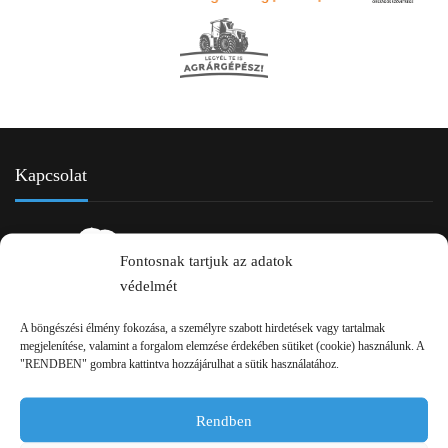
Kapcsolat
Fontosnak tartjuk az adatok
védelmét
A böngészési élmény fokozása, a személyre szabott hirdetések vagy tartalmak
megjelenítése, valamint a forgalom elemzése érdekében sütiket (cookie) használunk. A
2750 Nagykőrös Alsójárás d. 1/a
"RENDBEN" gombra kattintva hozzájárulhat a sütik használatához.
+36 20 334 43 28
Rendben
+36 53 552 283