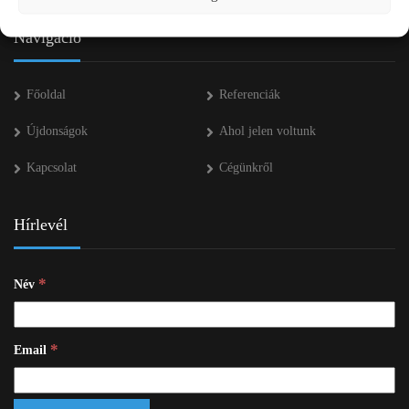
Navigáció
Főoldal
Referenciák
Újdonságok
Ahol jelen voltunk
Kapcsolat
Cégünkről
Hírlevél
*
Név
*
Email