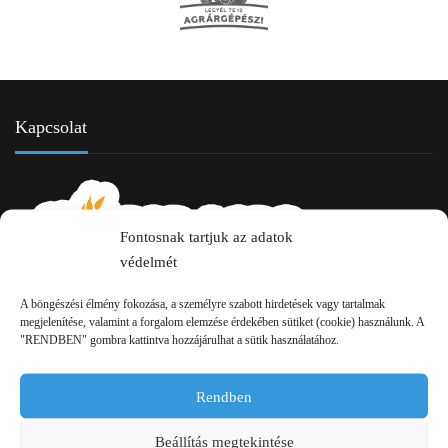
Kapcsolat
Fontosnak tartjuk az adatok
védelmét
A böngészési élmény fokozása, a személyre szabott hirdetések vagy tartalmak
2750 Nagykőrös Alsójárás d. 1/a
megjelenítése, valamint a forgalom elemzése érdekében sütiket (cookie) használunk. A
"RENDBEN" gombra kattintva hozzájárulhat a sütik használatához.
+36 20 334 43 28
+36 53 552 283
Rendben
info kukac pap-agro.eu
Beállítás megtekintése