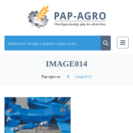
IMAGE014
Pap-agro.eu
image014