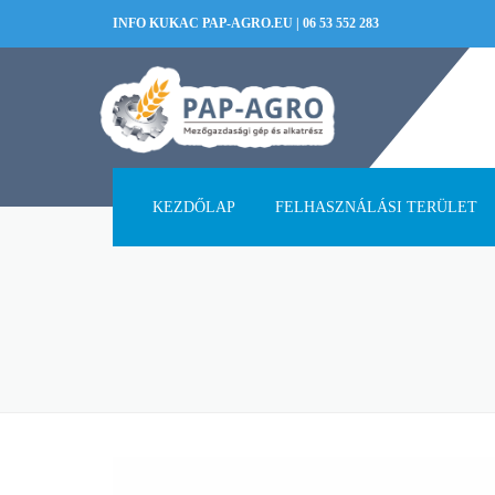
INFO KUKAC PAP-AGRO.EU
|
06 53 552 283
KEZDŐLAP
FELHASZNÁLÁSI TERÜLET