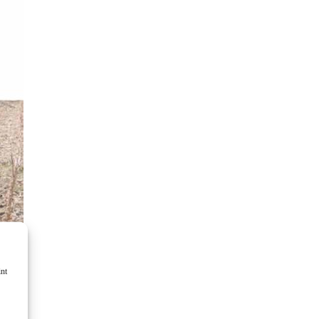
KOMÁROMI GÉP
OLIMAC DRAGO
SOKORÓ
TYM TRAKTOR
ZANON
int