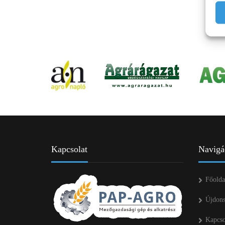
Kapcsolat
Navigá
Főolda
Újdon
Kapcso