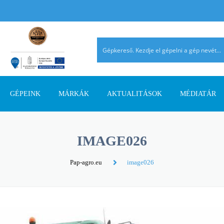
GÉPEINK
MÁRKÁK
AKTUALITÁSOK
MÉDIATÁR
TALAJMŰVELŐ GÉPEK
AGRIMASTER
PÁLYÁZATI INFORMÁCIÓK
AGROMEHANIKA
REFERENCIÁ
IMAGE026
TRAKTOROK
AVANT
SZAKMAI CIKKEK
DIECI
AHOL JELEN
Pap-agro.eu
image026
SZÁLASTAKARMÁNY
ERMO
TERMÉK ÚJDONSÁGOK
EUROSPAND
BETAKARÍTÓK
FELLA
FERRO-FLEX
RAKODÓGÉPEK
FORRÁSGÉPEK
HATZENBICHLER