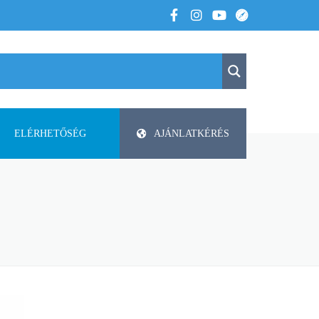
ELÉRHETŐSÉG
AJÁNLATKÉRÉS
K
KAPCSOLAT
APV
 VOLTUNK
PAP-AGRO KFT. ISMERTETŐ
DODA
FAZA
FLIEGL
HELTI