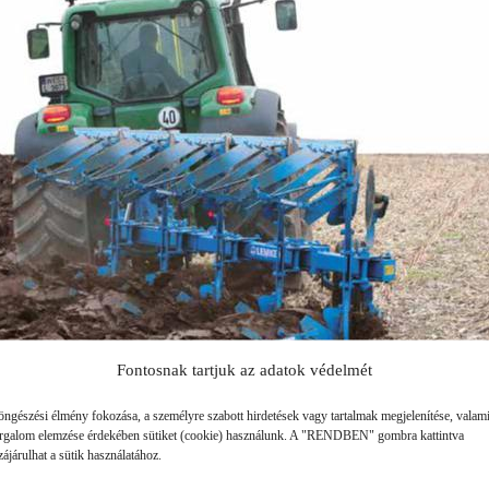
SZÁLLÍTÓ JÁRMŰVEK,
PÓTKOCSIK
IDROFOGLIA
KERTITOX
PERMETEZŐGÉPEK
LEMKEN
MANDALS
SZÁRZÚZÓK, RÉZSŰZÚZÓK
OPALL-AGRI
SLURRYKAT
VETŐGÉPEK
TRACLIFT
TURQUAGRO
HÍGTRÁGYA KEZELŐ GÉPEK
WESTERN
ZAFFRANI
ÖNTÖZŐGÉPEK
ZOOMLION
MAGASNYOMÁSÚ TISZTÍTÓK
Fontosnak tartjuk az adatok védelmét
KOVÁCSOLTVAS
öngészési élmény fokozása, a személyre szabott hirdetések vagy tartalmak megjelenítése, valam
orgalom elemzése érdekében sütiket (cookie) használunk. A "RENDBEN" gombra kattintva
ÜZEMANYAGTARTÁLYOK ÉS
ájárulhat a sütik használatához.
TARTOZÉKAI