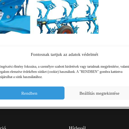
SZÁLLÍTÓ JÁRMŰVEK,
PÓTKOCSIK
IDROFOGLIA
KERTITOX
PERMETEZŐGÉPEK
LEMKEN
MANDALS
SZÁRZÚZÓK, RÉZSŰZÚZÓK
OPALL-AGRI
SLURRYKAT
VETŐGÉPEK
TRACLIFT
TURQUAGRO
Fontosnak tartjuk az adatok védelmét
HÍGTRÁGYA KEZELŐ GÉPEK
WESTERN
ZAFFRANI
PARTNEREINK
öngészési élmény fokozása, a személyre szabott hirdetések vagy tartalmak megjelenítése, valam
orgalom elemzése érdekében sütiket (cookie) használunk. A "RENDBEN" gombra kattintva
ÖNTÖZŐGÉPEK
ájárulhat a sütik használatához.
ZOOMLION
MAGASNYOMÁSÚ TISZTÍTÓK
Rendben
Beállítás megtekintése
KOVÁCSOLTVAS
ÜZEMANYAGTARTÁLYOK ÉS
TARTOZÉKAI
ció
Hírlevél