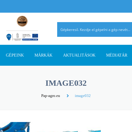
GÉPEINK
MÁRKÁK
AKTUALITÁSOK
MÉDIATÁR
TALAJMŰVELŐ GÉPEK
AGRIMASTER
PÁLYÁZATI INFORMÁCIÓK
AGROMEHANIKA
REFERENCIÁ
IMAGE032
TRAKTOROK
AVANT
SZAKMAI CIKKEK
DIECI
AHOL JELEN
Pap-agro.eu
image032
SZÁLASTAKARMÁNY
ERMO
TERMÉK ÚJDONSÁGOK
EUROSPAND
BETAKARÍTÓK
FELLA
FERRO-FLEX
RAKODÓGÉPEK
FORRÁSGÉPEK
HATZENBICHLER