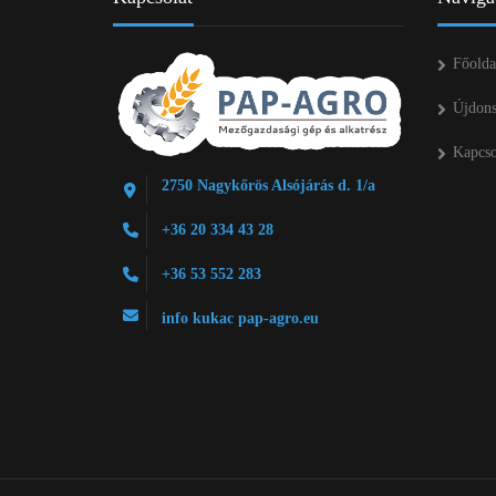
Főolda
Újdon
Kapcso
2750 Nagykőrös Alsójárás d. 1/a
+36 20 334 43 28
+36 53 552 283
info kukac pap-agro.eu