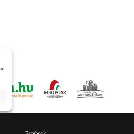
KOMÁROMI GÉP
OLIMAC DRAGO
SOKORÓ
TYM TRAKTOR
ZANON
int
Facebook