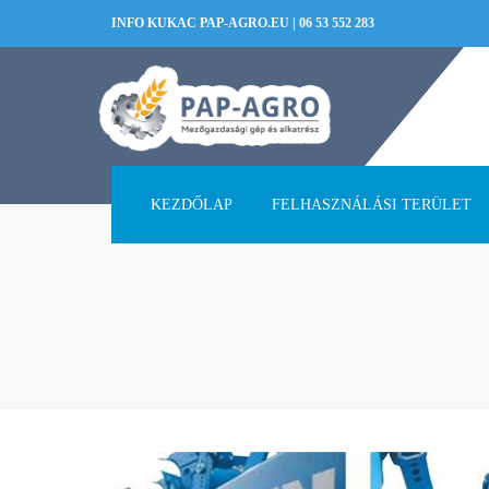
INFO KUKAC PAP-AGRO.EU
|
06 53 552 283
KEZDŐLAP
FELHASZNÁLÁSI TERÜLET