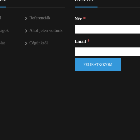
ÜZEMANYAG TÁROLÓK
l
Referenciák
*
Név
MŰTRÁGYASZÓROK
ságok
Ahol jelen voltunk
*
Email
lat
Cégünkről