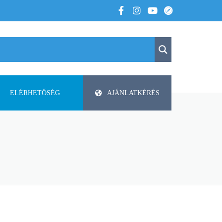
ELÉRHETŐSÉG
AJÁNLATKÉRÉS
K
KAPCSOLAT
APV
 VOLTUNK
PAP-AGRO KFT. ISMERTETŐ
DODA
FAZA
FLIEGL
HELTI