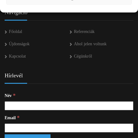
Navigáció
Főoldal
Referenciák
Újdonságok
Ahol jelen voltunk
Kapcsolat
Cégünkről
Hírlevél
*
Név
*
Email