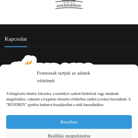
Kapcsolat
Fontosnak tartjuk az adatok
védelmét
A böngészési élmény fokozása, a személyre szabott hirdetések vagy tartalmak
2750 Nagykőrös Alsójárás d. 1/a
megjelenítése, valamint a forgalom elemzése érdekében sütiket (cookie) használunk. A
"RENDBEN" gombra kattintva hozzájárulhat a sütik használatához.
+36 20 334 43 28
+36 53 552 283
Rendben
info kukac pap-agro.eu
Beállítás megtekintése