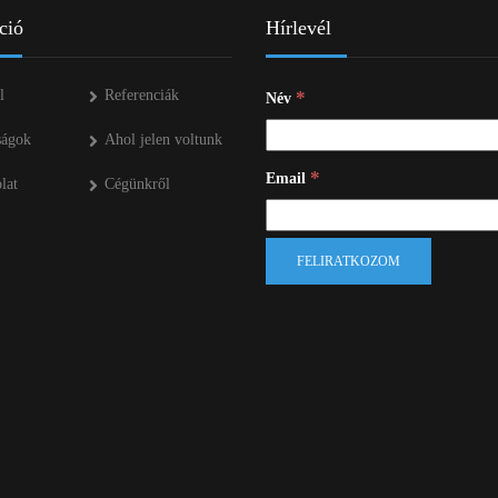
ÜZEMANYAG TÁROLÓK
ció
Hírlevél
MŰTRÁGYASZÓROK
l
Referenciák
*
Név
ságok
Ahol jelen voltunk
*
Email
lat
Cégünkről