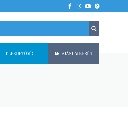
ELÉRHETŐSÉG
AJÁNLATKÉRÉS
K
KAPCSOLAT
APV
 VOLTUNK
PAP-AGRO KFT. ISMERTETŐ
DODA
FAZA
FLIEGL
HELTI