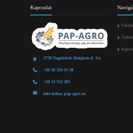
Kapcsolat
Navigá
Főolda
Újdon
Kapcso
2750 Nagykőrös Alsójárás d. 1/a
+36 20 334 43 28
+36 53 552 283
info kukac pap-agro.eu