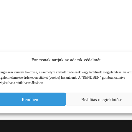
SZÁLLÍTÓ JÁRMŰVEK,
PÓTKOCSIK
IDROFOGLIA
KERTITOX
PERMETEZŐGÉPEK
LEMKEN
MANDALS
SZÁRZÚZÓK, RÉZSŰZÚZÓK
OPALL-AGRI
SLURRYKAT
VETŐGÉPEK
TRACLIFT
TURQUAGRO
Fontosnak tartjuk az adatok védelmét
HÍGTRÁGYA KEZELŐ GÉPEK
WESTERN
ZAFFRANI
öngészési élmény fokozása, a személyre szabott hirdetések vagy tartalmak megjelenítése, valam
PARTNEREINK
ÖNTÖZŐGÉPEK
orgalom elemzése érdekében sütiket (cookie) használunk. A "RENDBEN" gombra kattintva
ZOOMLION
ájárulhat a sütik használatához.
MAGASNYOMÁSÚ TISZTÍTÓK
Rendben
Beállítás megtekintése
KOVÁCSOLTVAS
ÜZEMANYAGTARTÁLYOK ÉS
TARTOZÉKAI