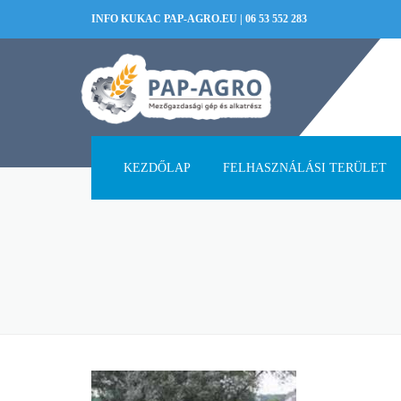
INFO KUKAC PAP-AGRO.EU
|
06 53 552 283
KEZDŐLAP
FELHASZNÁLÁSI TERÜLET