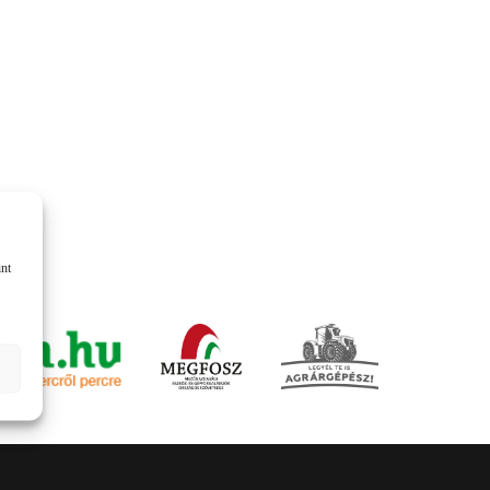
KOMÁROMI GÉP
OLIMAC DRAGO
SOKORÓ
TYM TRAKTOR
ZANON
int