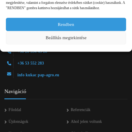
megjelenítése, valamint a forgalom elemzése érdekében sütiket (cookie) használunk. A
"RENDBEN" gombra kattintva hozzájárulhat a sütik használatához.
Rendben
Beállítás megtekintése
2750 Nagykőrös Alsójárás d. 1/a
+36 20 334 43 28
+36 53 552 283
info kukac pap-agro.eu
Navigáció
Főoldal
Referenciák
Újdonságok
Ahol jelen voltunk