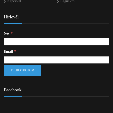
Kapcsolat
Cégünkről
Hírlevél
*
Név
*
Email
Facebook