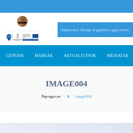
GÉPEINK
MÁRKÁK
AKTUALITÁSOK
MÉDIATÁR
TALAJMŰVELŐ GÉPEK
AGRIMASTER
PÁLYÁZATI INFORMÁCIÓK
AGROMEHANIKA
REFERENCIÁ
IMAGE004
TRAKTOROK
AVANT
SZAKMAI CIKKEK
DIECI
AHOL JELEN
Pap-agro.eu
image004
SZÁLASTAKARMÁNY
ERMO
TERMÉK ÚJDONSÁGOK
EUROSPAND
BETAKARÍTÓK
FELLA
FERRO-FLEX
RAKODÓGÉPEK
FORRÁSGÉPEK
HATZENBICHLER