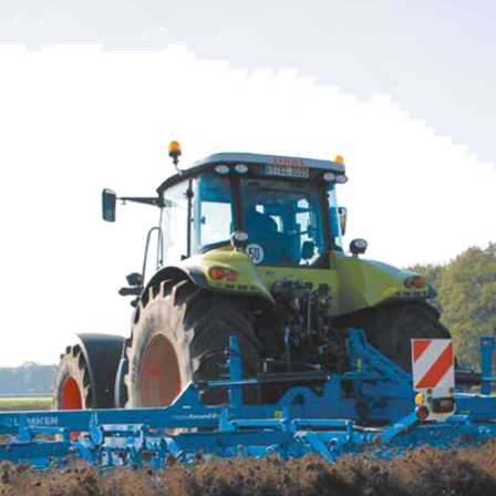
SZÁLLÍTÓ JÁRMŰVEK,
PÓTKOCSIK
IDROFOGLIA
KERTITOX
PERMETEZŐGÉPEK
LEMKEN
MANDALS
SZÁRZÚZÓK, RÉZSŰZÚZÓK
OPALL-AGRI
SLURRYKAT
VETŐGÉPEK
TRACLIFT
TURQUAGRO
HÍGTRÁGYA KEZELŐ GÉPEK
WESTERN
ZAFFRANI
ÖNTÖZŐGÉPEK
ZOOMLION
MAGASNYOMÁSÚ TISZTÍTÓK
KOVÁCSOLTVAS
ÜZEMANYAGTARTÁLYOK ÉS
TARTOZÉKAI