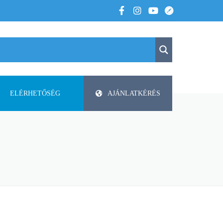
ELÉRHETŐSÉG
AJÁNLATKÉRÉS
K
KAPCSOLAT
APV
 VOLTUNK
PAP-AGRO KFT. ISMERTETŐ
DODA
FAZA
FLIEGL
HELTI