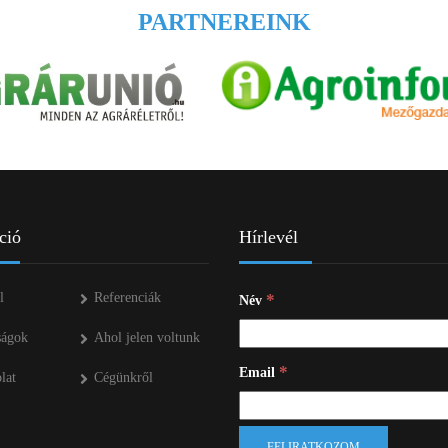
PARTNEREINK
ció
Hírlevél
l
Referenciák
*
Név
ságok
Ahol jelen voltunk
*
Email
lat
Cégünkről