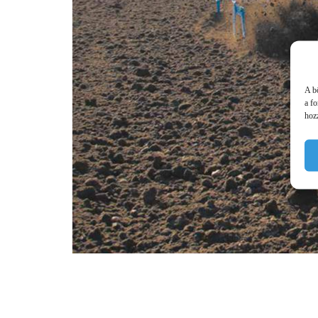
A b
a f
hozz