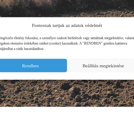
ÜZEMANYAG TÁROLÓK
MŰTRÁGYASZÓROK
Fontosnak tartjuk az adatok védelmét
öngészési élmény fokozása, a személyre szabott hirdetések vagy tartalmak megjelenítése, valam
orgalom elemzése érdekében sütiket (cookie) használunk. A "RENDBEN" gombra kattintva
ájárulhat a sütik használatához.
Rendben
Beállítás megtekintése