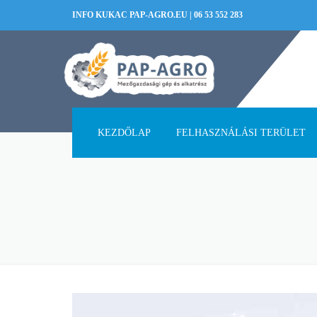
INFO KUKAC PAP-AGRO.EU
|
06 53 552 283
KEZDŐLAP
FELHASZNÁLÁSI TERÜLET