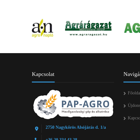
Kapcsolat
Navigá
Főolda
Újdon
Kapcso
2750 Nagykőrös Alsójárás d. 1/a
+36 20 334 43 28