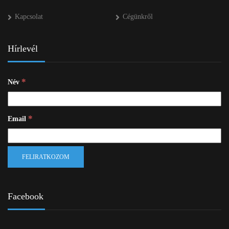
Kapcsolat
Cégünkről
Hírlevél
*
Név
*
Email
Facebook