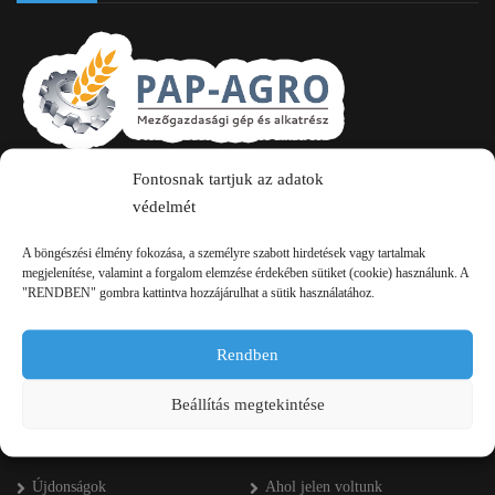
Fontosnak tartjuk az adatok
2750 Nagykőrös Alsójárás d. 1/a
védelmét
+36 20 334 43 28
A böngészési élmény fokozása, a személyre szabott hirdetések vagy tartalmak
+36 53 552 283
megjelenítése, valamint a forgalom elemzése érdekében sütiket (cookie) használunk. A
"RENDBEN" gombra kattintva hozzájárulhat a sütik használatához.
info kukac pap-agro.eu
Rendben
Navigáció
Beállítás megtekintése
Főoldal
Referenciák
Újdonságok
Ahol jelen voltunk