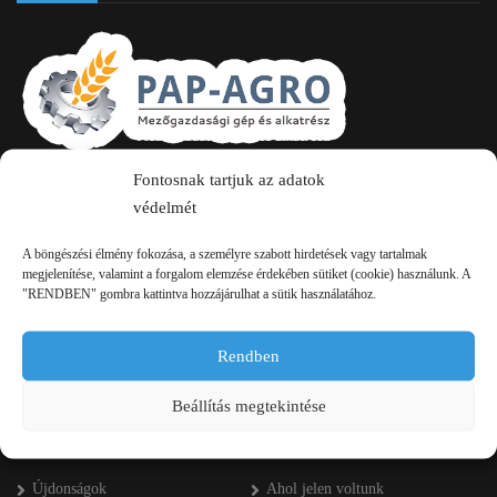
Fontosnak tartjuk az adatok
2750 Nagykőrös Alsójárás d. 1/a
védelmét
+36 20 334 43 28
A böngészési élmény fokozása, a személyre szabott hirdetések vagy tartalmak
+36 53 552 283
megjelenítése, valamint a forgalom elemzése érdekében sütiket (cookie) használunk. A
"RENDBEN" gombra kattintva hozzájárulhat a sütik használatához.
info kukac pap-agro.eu
Rendben
Navigáció
Beállítás megtekintése
Főoldal
Referenciák
Újdonságok
Ahol jelen voltunk