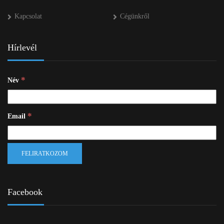
Kapcsolat
Cégünkről
Hírlevél
*
Név
*
Email
Facebook