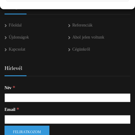
Navigáció
Főoldal
Referenciák
Újdonságok
Ahol jelen voltunk
Kapcsolat
Cégünkről
Hírlevél
*
Név
*
Email