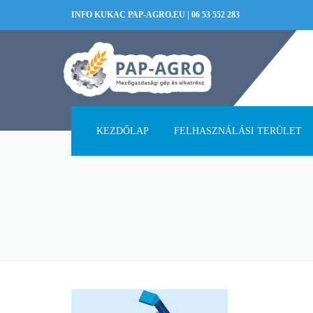
INFO KUKAC PAP-AGRO.EU
|
06 53 552 283
KEZDŐLAP
FELHASZNÁLÁSI TERÜLET