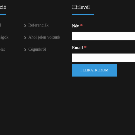
ció
Hírlevél
ÜZEMANYAG TÁROLÓK
MŰTRÁGYASZÓROK
l
Referenciák
*
Név
ságok
Ahol jelen voltunk
*
Email
lat
Cégünkről