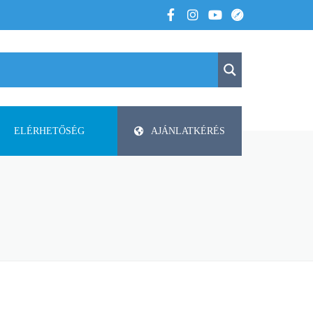
ELÉRHETŐSÉG
AJÁNLATKÉRÉS
K
KAPCSOLAT
APV
 VOLTUNK
PAP-AGRO KFT. ISMERTETŐ
DODA
FAZA
FLIEGL
HELTI