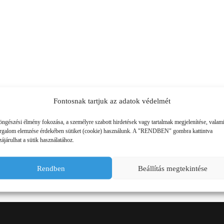
SZÁLLÍTÓ JÁRMŰVEK,
PÓTKOCSIK
IDROFOGLIA
KERTITOX
PERMETEZŐGÉPEK
LEMKEN
MANDALS
SZÁRZÚZÓK, RÉZSŰZÚZÓK
OPALL-AGRI
SLURRYKAT
VETŐGÉPEK
TRACLIFT
TURQUAGRO
Fontosnak tartjuk az adatok védelmét
HÍGTRÁGYA KEZELŐ GÉPEK
WESTERN
ZAFFRANI
öngészési élmény fokozása, a személyre szabott hirdetések vagy tartalmak megjelenítése, valam
PARTNEREINK
ÖNTÖZŐGÉPEK
orgalom elemzése érdekében sütiket (cookie) használunk. A "RENDBEN" gombra kattintva
ZOOMLION
ájárulhat a sütik használatához.
MAGASNYOMÁSÚ TISZTÍTÓK
Rendben
Beállítás megtekintése
KOVÁCSOLTVAS
ÜZEMANYAGTARTÁLYOK ÉS
TARTOZÉKAI