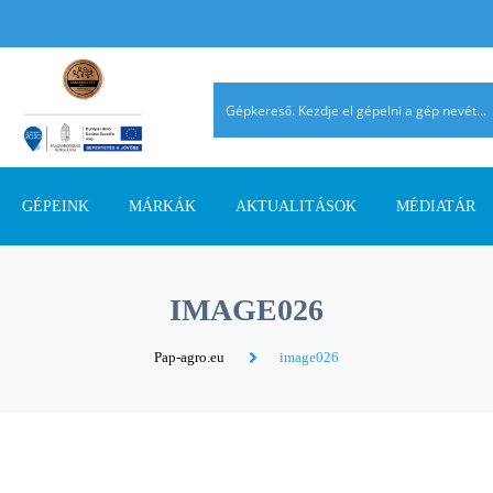
GÉPEINK
MÁRKÁK
AKTUALITÁSOK
MÉDIATÁR
TALAJMŰVELŐ GÉPEK
AGRIMASTER
PÁLYÁZATI INFORMÁCIÓK
AGROMEHANIKA
REFERENCIÁ
IMAGE026
TRAKTOROK
AVANT
SZAKMAI CIKKEK
DIECI
AHOL JELEN
Pap-agro.eu
image026
SZÁLASTAKARMÁNY
ERMO
TERMÉK ÚJDONSÁGOK
EUROSPAND
BETAKARÍTÓK
FELLA
FERRO-FLEX
RAKODÓGÉPEK
FORRÁSGÉPEK
HATZENBICHLER