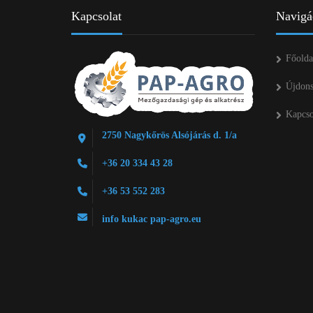
Kapcsolat
Navigá
Főolda
Újdon
Kapcso
2750 Nagykőrös Alsójárás d. 1/a
+36 20 334 43 28
+36 53 552 283
info kukac pap-agro.eu