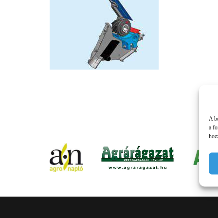
A b
a f
hozz