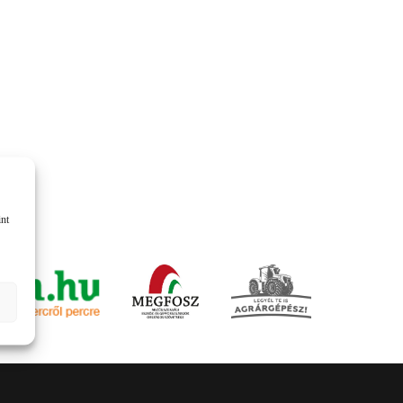
KOMÁROMI GÉP
OLIMAC DRAGO
SOKORÓ
TYM TRAKTOR
ZANON
int