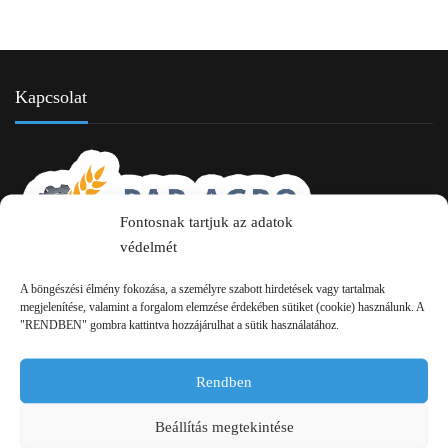
Kapcsolat
Fontosnak tartjuk az adatok
védelmét
2750 Nagykőrös Alsójárás d. 1/a
A böngészési élmény fokozása, a személyre szabott hirdetések vagy tartalmak
megjelenítése, valamint a forgalom elemzése érdekében sütiket (cookie) használunk. A
+36 20 334 43 28
"RENDBEN" gombra kattintva hozzájárulhat a sütik használatához.
+36 53 552 283
Rendben
info kukac pap-agro.eu
Beállítás megtekintése