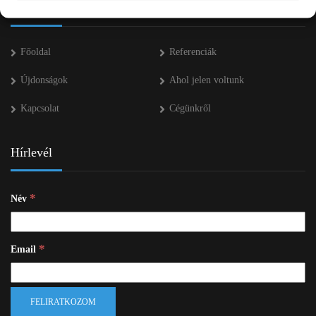
Navigáció
Főoldal
Referenciák
Újdonságok
Ahol jelen voltunk
Kapcsolat
Cégünkről
Hírlevél
*
Név
*
Email