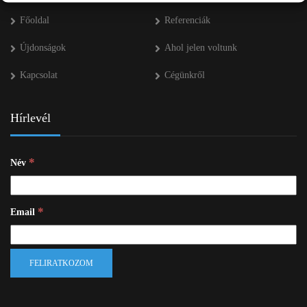
Főoldal
Referenciák
Újdonságok
Ahol jelen voltunk
Kapcsolat
Cégünkről
Hírlevél
*
Név
*
Email