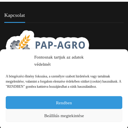
Kapcsolat
Fontosnak tartjuk az adatok
védelmét
2750 Nagykőrös Alsójárás d. 1/a
A böngészési élmény fokozása, a személyre szabott hirdetések vagy tartalmak
+36 20 334 43 28
megjelenítése, valamint a forgalom elemzése érdekében sütiket (cookie) használunk. A
"RENDBEN" gombra kattintva hozzájárulhat a sütik használatához.
+36 53 552 283
Rendben
info kukac pap-agro.eu
Beállítás megtekintése
Navigáció