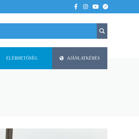
ELÉRHETŐSÉG
AJÁNLATKÉRÉS
K
KAPCSOLAT
APV
 VOLTUNK
PAP-AGRO KFT. ISMERTETŐ
DODA
FAZA
FLIEGL
HELTI