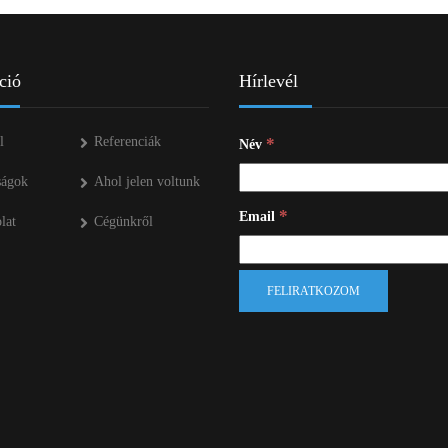
ció
Hírlevél
l
Referenciák
*
Név
ságok
Ahol jelen voltunk
*
Email
lat
Cégünkről