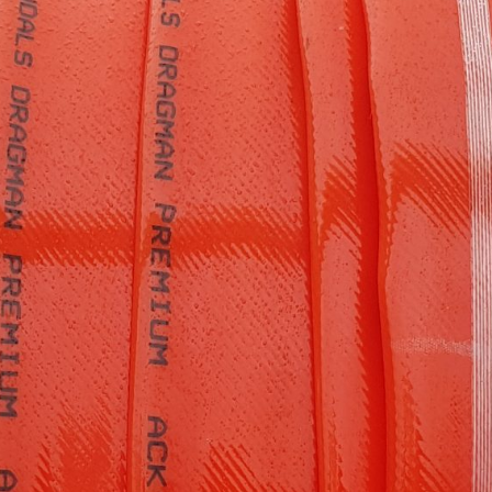
ÜZEMANYAG TÁROLÓK
MŰTRÁGYASZÓROK