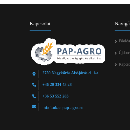
Kapcsolat
Navigá
Főolda
Újdon
Kapcso
2750 Nagykőrös Alsójárás d. 1/a
+36 20 334 43 28
+36 53 552 283
info kukac pap-agro.eu