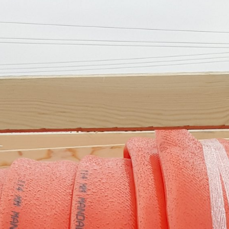
SZÁLLÍTÓ JÁRMŰVEK,
PÓTKOCSIK
IDROFOGLIA
KERTITOX
PERMETEZŐGÉPEK
LEMKEN
MANDALS
SZÁRZÚZÓK, RÉZSŰZÚZÓK
OPALL-AGRI
SLURRYKAT
VETŐGÉPEK
TRACLIFT
TURQUAGRO
HÍGTRÁGYA KEZELŐ GÉPEK
WESTERN
ZAFFRANI
ÖNTÖZŐGÉPEK
ZOOMLION
MAGASNYOMÁSÚ TISZTÍTÓK
KOVÁCSOLTVAS
ÜZEMANYAGTARTÁLYOK ÉS
TARTOZÉKAI