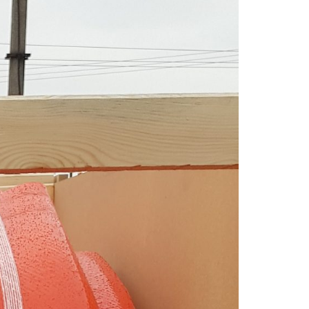
KOMÁROMI GÉP
OLIMAC DRAGO
SOKORÓ
TYM TRAKTOR
ZANON