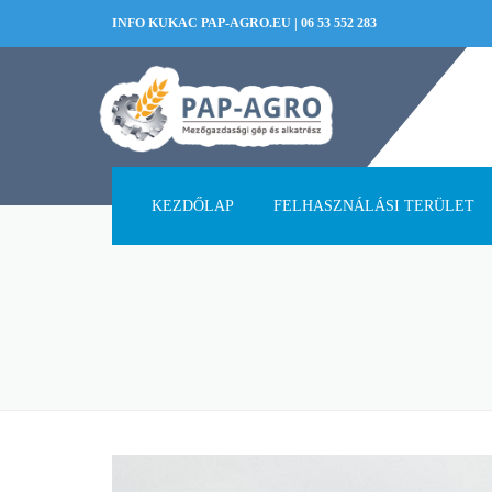
INFO KUKAC PAP-AGRO.EU
|
06 53 552 283
KEZDŐLAP
FELHASZNÁLÁSI TERÜLET