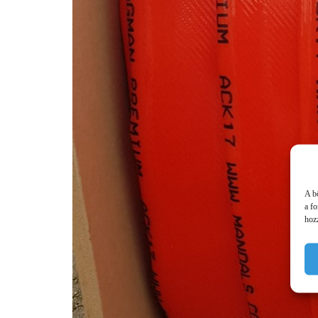
A b
a f
hozz