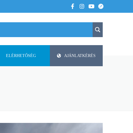
ELÉRHETŐSÉG
AJÁNLATKÉRÉS
K
KAPCSOLAT
APV
 VOLTUNK
PAP-AGRO KFT. ISMERTETŐ
DODA
FAZA
FLIEGL
HELTI