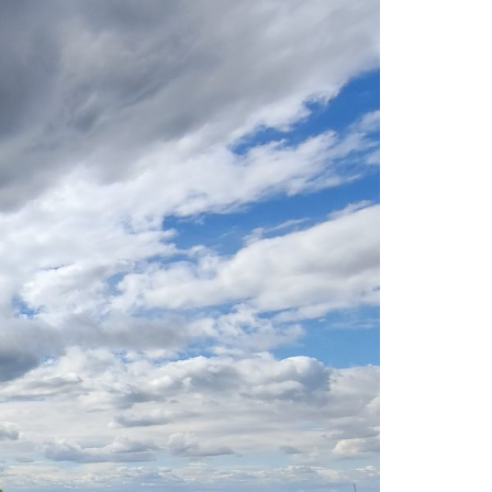
KOMÁROMI GÉP
OLIMAC DRAGO
SOKORÓ
TYM TRAKTOR
ZANON