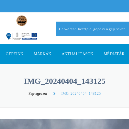
GÉPEINK
MÁRKÁK
AKTUALITÁSOK
MÉDIATÁR
TALAJMŰVELŐ GÉPEK
AGRIMASTER
PÁLYÁZATI INFORMÁCIÓK
AGROMEHANIKA
REFERENCIÁ
IMG_20240404_143125
TRAKTOROK
AVANT
SZAKMAI CIKKEK
DIECI
AHOL JELEN
Pap-agro.eu
IMG_20240404_143125
SZÁLASTAKARMÁNY
ERMO
TERMÉK ÚJDONSÁGOK
EUROSPAND
BETAKARÍTÓK
FELLA
FERRO-FLEX
RAKODÓGÉPEK
FORRÁSGÉPEK
HATZENBICHLER