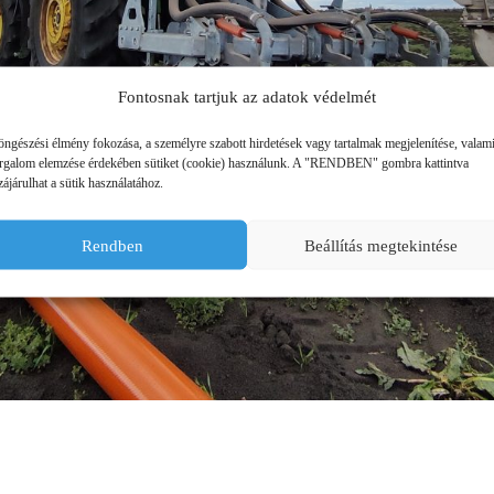
ÜZEMANYAG TÁROLÓK
MŰTRÁGYASZÓROK
Fontosnak tartjuk az adatok védelmét
öngészési élmény fokozása, a személyre szabott hirdetések vagy tartalmak megjelenítése, valam
orgalom elemzése érdekében sütiket (cookie) használunk. A "RENDBEN" gombra kattintva
ájárulhat a sütik használatához.
Rendben
Beállítás megtekintése