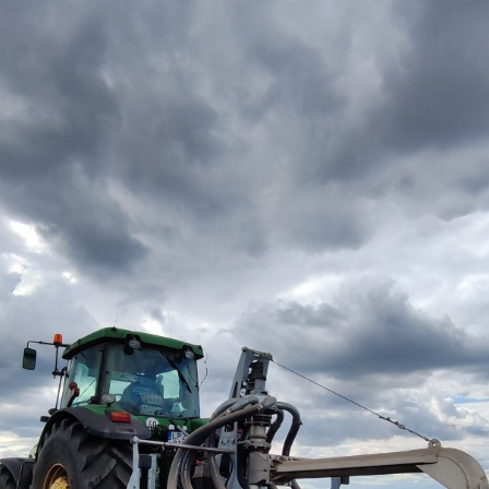
SZÁLLÍTÓ JÁRMŰVEK,
PÓTKOCSIK
IDROFOGLIA
KERTITOX
PERMETEZŐGÉPEK
LEMKEN
MANDALS
SZÁRZÚZÓK, RÉZSŰZÚZÓK
OPALL-AGRI
SLURRYKAT
VETŐGÉPEK
TRACLIFT
TURQUAGRO
HÍGTRÁGYA KEZELŐ GÉPEK
WESTERN
ZAFFRANI
ÖNTÖZŐGÉPEK
ZOOMLION
MAGASNYOMÁSÚ TISZTÍTÓK
KOVÁCSOLTVAS
ÜZEMANYAGTARTÁLYOK ÉS
TARTOZÉKAI