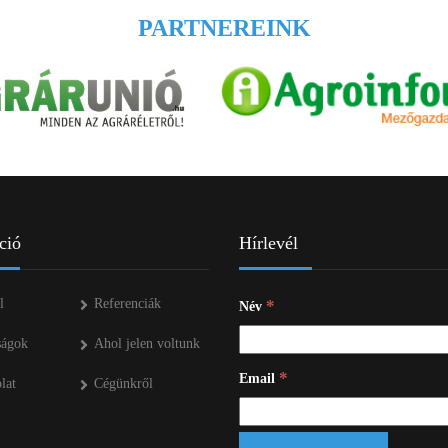
PARTNEREINK
ció
Hírlevél
l
Referenciák
*
Név
ságok
Ahol jelen voltunk
*
Email
lat
Cégünkről