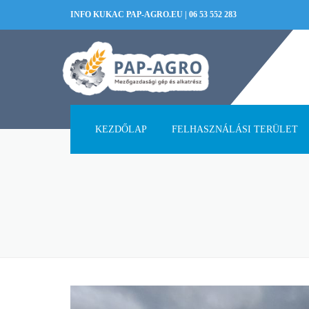
INFO KUKAC PAP-AGRO.EU
|
06 53 552 283
KEZDŐLAP
FELHASZNÁLÁSI TERÜLET