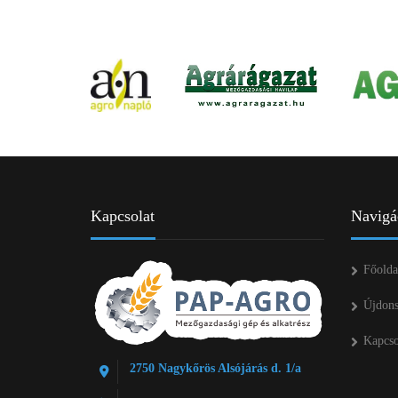
Kapcsolat
Navigá
Főolda
Újdon
Kapcso
2750 Nagykőrös Alsójárás d. 1/a