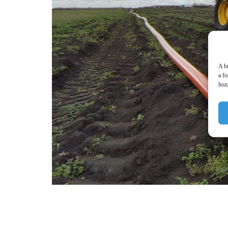
A b
a f
hozz