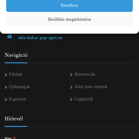
2750 Nagykőrös Alsójárás d. 1/a
Rendben
+36 20 334 43 28
Beállítás megtekintése
+36 53 552 283
info kukac pap-agro.eu
Navigáció
Főoldal
Referenciák
Újdonságok
Ahol jelen voltunk
Kapcsolat
Cégünkről
Hírlevél
*
Név