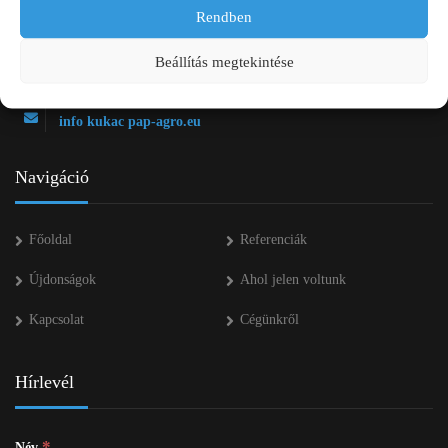
2750 Nagykőrös Alsójárás d. 1/a
Rendben
+36 20 334 43 28
Beállítás megtekintése
+36 53 552 283
info kukac pap-agro.eu
Navigáció
Főoldal
Referenciák
Újdonságok
Ahol jelen voltunk
Kapcsolat
Cégünkről
Hírlevél
*
Név