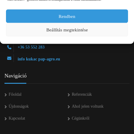
Rendben
2750 Nagykőrös Alsójárás d. 1/a
Beállítás megtekintése
+36 20 334 43 28
+36 53 552 283
info kukac pap-agro.eu
Navigáció
Főoldal
Referenciák
Újdonságok
Ahol jelen voltunk
Kapcsolat
Cégünkről