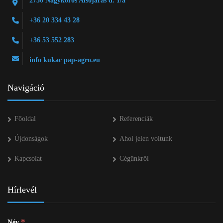
2750 Nagykőrös Alsójárás d. 1/a
+36 20 334 43 28
+36 53 552 283
info kukac pap-agro.eu
Navigáció
Főoldal
Referenciák
Újdonságok
Ahol jelen voltunk
Kapcsolat
Cégünkről
Hírlevél
*
Név