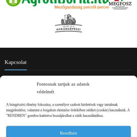
Kapcsolat
Fontosnak tartjuk az adatok
védelmét
A böngészési élmény fokozása, a személyre szabott hirdetések vagy tartalmak
megjelenítése, valamint a forgalom elemzése érdekében sütiket (cookie) használunk. A
"RENDBEN" gombra kattintva hozzájárulhat a sütik használatához.
2750 Nagykőrös Alsójárás d. 1/a
+36 20 334 43 28
Rendben