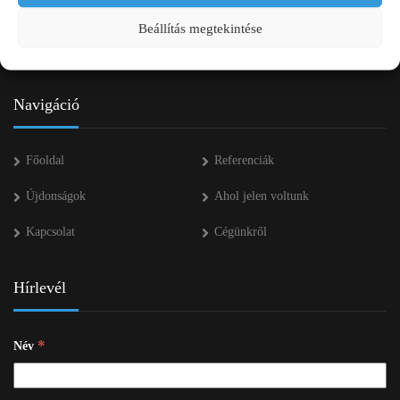
+36 53 552 283
Beállítás megtekintése
info kukac pap-agro.eu
Navigáció
Főoldal
Referenciák
Újdonságok
Ahol jelen voltunk
Kapcsolat
Cégünkről
Hírlevél
*
Név