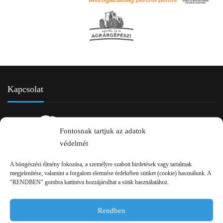
Kapcsolat
Fontosnak tartjuk az adatok
védelmét
A böngészési élmény fokozása, a személyre szabott hirdetések vagy tartalmak
megjelenítése, valamint a forgalom elemzése érdekében sütiket (cookie) használunk. A
2750 Nagykőrös Alsójárás d. 1/a
"RENDBEN" gombra kattintva hozzájárulhat a sütik használatához.
+36 20 334 43 28
Rendben
+36 53 552 283