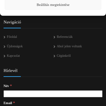
Beállítás megtekintése
info kukac pap-agro.eu
Navigáció
Főoldal
Referenciák
Újdonságok
Ahol jelen voltunk
Kapcsolat
Cégünkről
Hírlevél
*
Név
*
Email