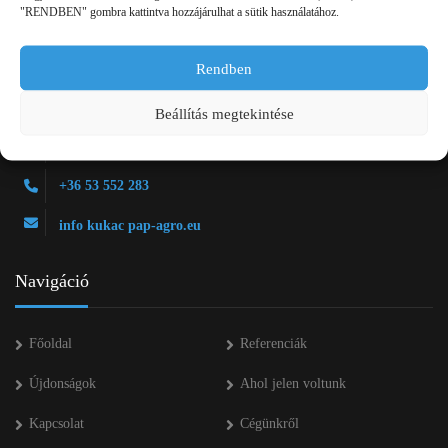
"RENDBEN" gombra kattintva hozzájárulhat a sütik használatához.
Rendben
2750 Nagykőrös Alsójárás d. 1/a
Beállítás megtekintése
+36 20 334 43 28
+36 53 552 283
info kukac pap-agro.eu
Navigáció
Főoldal
Referenciák
Újdonságok
Ahol jelen voltunk
Kapcsolat
Cégünkről