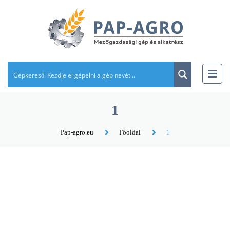
1
Pap-agro.eu
Főoldal
1