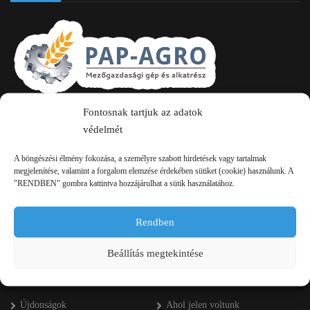
Fontosnak tartjuk az adatok
2750 Nagykőrös Alsójárás d. 1/a
védelmét
+36 20 334 43 28
A böngészési élmény fokozása, a személyre szabott hirdetések vagy tartalmak
+36 53 552 283
megjelenítése, valamint a forgalom elemzése érdekében sütiket (cookie) használunk. A
"RENDBEN" gombra kattintva hozzájárulhat a sütik használatához.
info kukac pap-agro.eu
Rendben
Navigáció
Beállítás megtekintése
Főoldal
Referenciák
Újdonságok
Ahol jelen voltunk