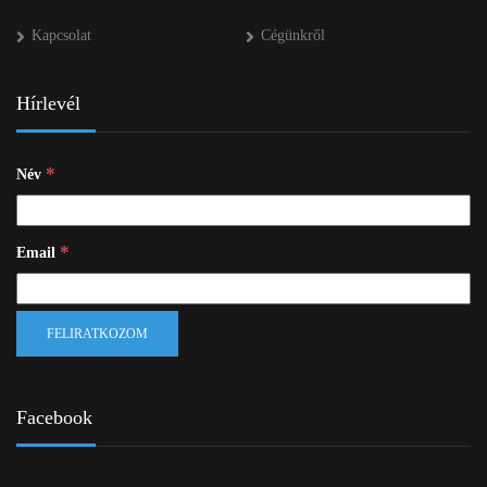
Kapcsolat
Cégünkről
Hírlevél
*
Név
*
Email
Facebook