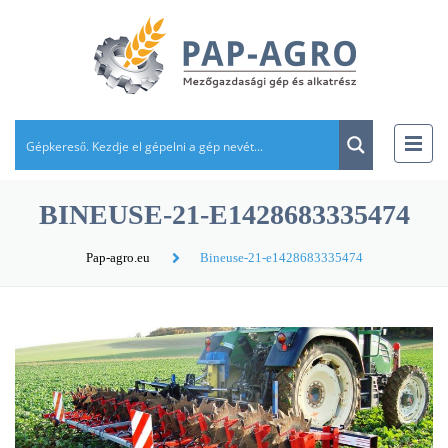
BINEUSE-21-E1428683335474
Pap-agro.eu
Bineuse-21-e1428683335474