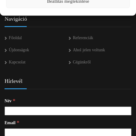
Beállítás megtekintése
info kukac pap-agro.eu
Navigáció
Főoldal
Referenciák
Újdonságok
Ahol jelen voltunk
Kapcsolat
Cégünkről
Hírlevél
*
Név
*
Email