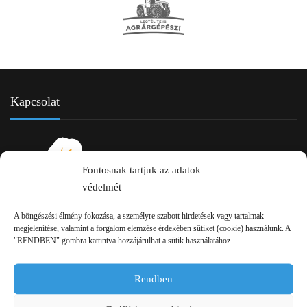
Kapcsolat
Fontosnak tartjuk az adatok
védelmét
A böngészési élmény fokozása, a személyre szabott hirdetések vagy tartalmak
megjelenítése, valamint a forgalom elemzése érdekében sütiket (cookie) használunk. A
2750 Nagykőrös Alsójárás d. 1/a
"RENDBEN" gombra kattintva hozzájárulhat a sütik használatához.
+36 20 334 43 28
Rendben
+36 53 552 283