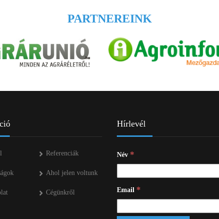
PARTNEREINK
ció
Hírlevél
l
Referenciák
*
Név
ságok
Ahol jelen voltunk
*
Email
lat
Cégünkről