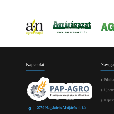
Kapcsolat
Navigá
Főolda
Újdon
Kapcso
2750 Nagykőrös Alsójárás d. 1/a