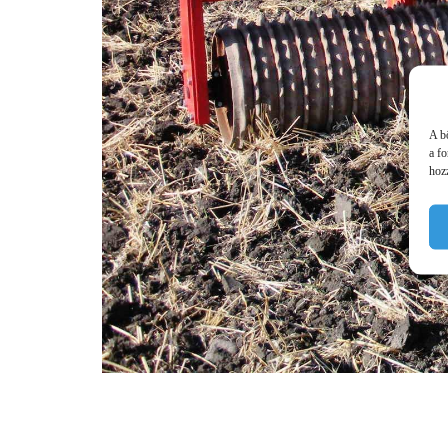
A b
a f
hozz