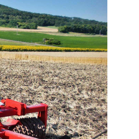
KOMÁROMI GÉP
OLIMAC DRAGO
SOKORÓ
TYM TRAKTOR
ZANON