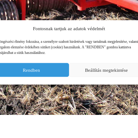
ÜZEMANYAG TÁROLÓK
MŰTRÁGYASZÓROK
Fontosnak tartjuk az adatok védelmét
öngészési élmény fokozása, a személyre szabott hirdetések vagy tartalmak megjelenítése, valam
orgalom elemzése érdekében sütiket (cookie) használunk. A "RENDBEN" gombra kattintva
ájárulhat a sütik használatához.
Rendben
Beállítás megtekintése