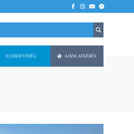
ELÉRHETŐSÉG
AJÁNLATKÉRÉS
K
KAPCSOLAT
APV
 VOLTUNK
PAP-AGRO KFT. ISMERTETŐ
DODA
FAZA
FLIEGL
HELTI