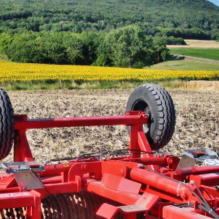
SZÁLLÍTÓ JÁRMŰVEK,
PÓTKOCSIK
IDROFOGLIA
KERTITOX
PERMETEZŐGÉPEK
LEMKEN
MANDALS
SZÁRZÚZÓK, RÉZSŰZÚZÓK
OPALL-AGRI
SLURRYKAT
VETŐGÉPEK
TRACLIFT
TURQUAGRO
HÍGTRÁGYA KEZELŐ GÉPEK
WESTERN
ZAFFRANI
ÖNTÖZŐGÉPEK
ZOOMLION
MAGASNYOMÁSÚ TISZTÍTÓK
KOVÁCSOLTVAS
ÜZEMANYAGTARTÁLYOK ÉS
TARTOZÉKAI