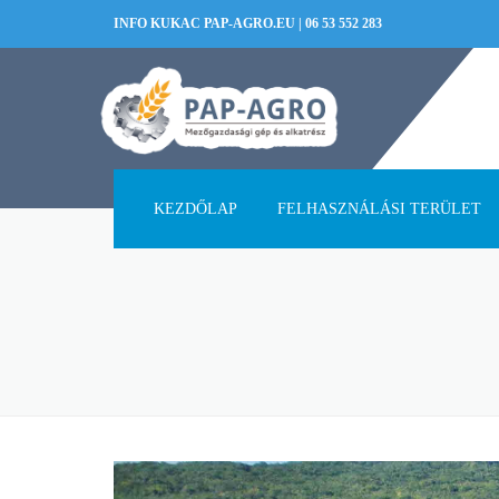
INFO KUKAC PAP-AGRO.EU
|
06 53 552 283
KEZDŐLAP
FELHASZNÁLÁSI TERÜLET