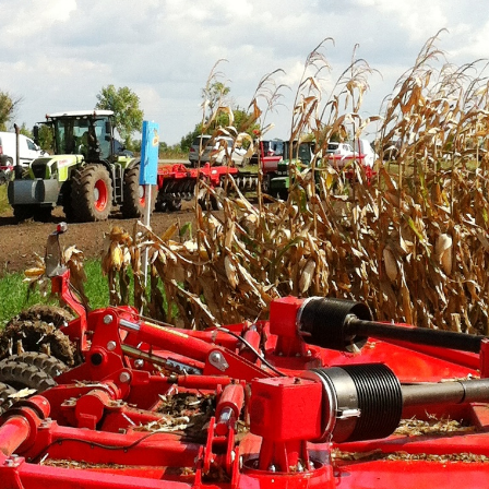
SZÁLLÍTÓ JÁRMŰVEK,
PÓTKOCSIK
IDROFOGLIA
KERTITOX
PERMETEZŐGÉPEK
LEMKEN
MANDALS
SZÁRZÚZÓK, RÉZSŰZÚZÓK
OPALL-AGRI
SLURRYKAT
VETŐGÉPEK
TRACLIFT
TURQUAGRO
HÍGTRÁGYA KEZELŐ GÉPEK
WESTERN
ZAFFRANI
ÖNTÖZŐGÉPEK
ZOOMLION
MAGASNYOMÁSÚ TISZTÍTÓK
KOVÁCSOLTVAS
ÜZEMANYAGTARTÁLYOK ÉS
TARTOZÉKAI