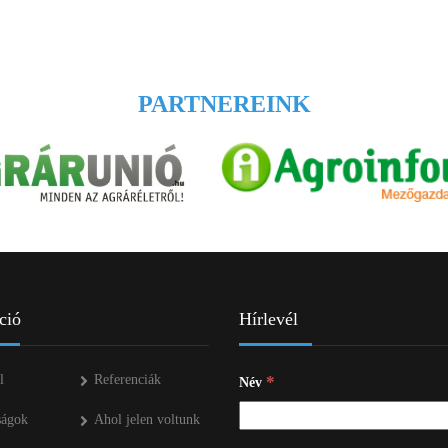
PARTNEREINK
ció
Hírlevél
l
Referenciák
*
Név
ságok
Ahol jelen voltunk