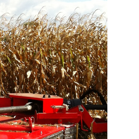
KOMÁROMI GÉP
OLIMAC DRAGO
SOKORÓ
TYM TRAKTOR
ZANON