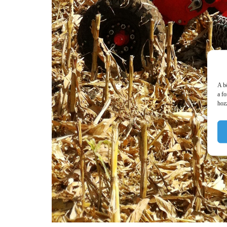
A b
a f
hozz