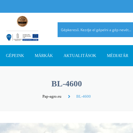
GÉPEINK
MÁRKÁK
AKTUALITÁSOK
MÉDIATÁR
TALAJMŰVELŐ GÉPEK
AGRIMASTER
PÁLYÁZATI INFORMÁCIÓK
AGROMEHANIKA
REFERENCIÁ
BL-4600
TRAKTOROK
AVANT
SZAKMAI CIKKEK
DIECI
AHOL JELEN
Pap-agro.eu
BL-4600
SZÁLASTAKARMÁNY
ERMO
TERMÉK ÚJDONSÁGOK
EUROSPAND
BETAKARÍTÓK
FELLA
FERRO-FLEX
RAKODÓGÉPEK
FORRÁSGÉPEK
HATZENBICHLER