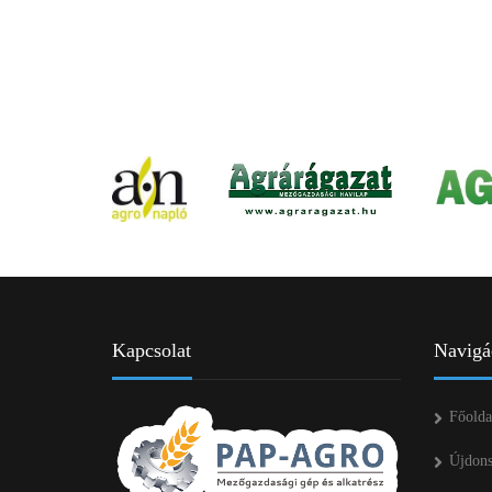
Kapcsolat
Navigá
Főolda
Újdon