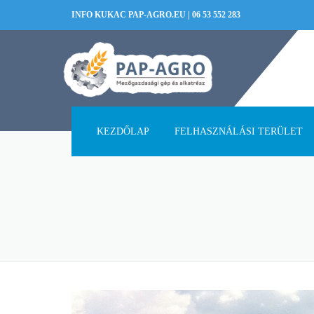
INFO KUKAC PAP-AGRO.EU
|
06 53 552 283
KEZDŐLAP
FELHASZNÁLÁSI TERÜLET