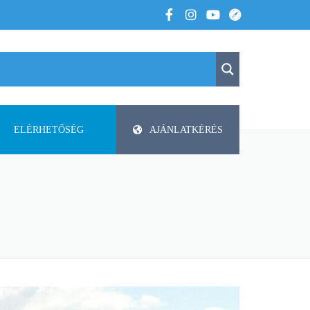
ELÉRHETŐSÉG
AJÁNLATKÉRÉS
K
KAPCSOLAT
APV
 VOLTUNK
PAP-AGRO KFT. ISMERTETŐ
DODA
FAZA
FLIEGL
HELTI