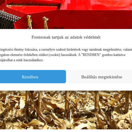
ÜZEMANYAG TÁROLÓK
MŰTRÁGYASZÓROK
Fontosnak tartjuk az adatok védelmét
öngészési élmény fokozása, a személyre szabott hirdetések vagy tartalmak megjelenítése, valam
orgalom elemzése érdekében sütiket (cookie) használunk. A "RENDBEN" gombra kattintva
ájárulhat a sütik használatához.
Rendben
Beállítás megtekintése