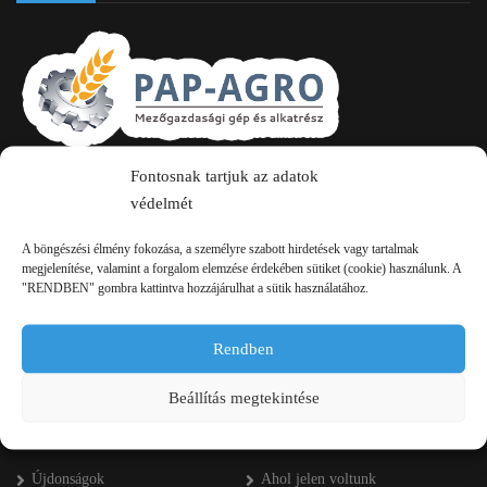
Fontosnak tartjuk az adatok
2750 Nagykőrös Alsójárás d. 1/a
védelmét
+36 20 334 43 28
A böngészési élmény fokozása, a személyre szabott hirdetések vagy tartalmak
+36 53 552 283
megjelenítése, valamint a forgalom elemzése érdekében sütiket (cookie) használunk. A
"RENDBEN" gombra kattintva hozzájárulhat a sütik használatához.
info kukac pap-agro.eu
Rendben
Navigáció
Beállítás megtekintése
Főoldal
Referenciák
Újdonságok
Ahol jelen voltunk