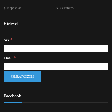
Kapcsolat
Cégünkről
Hírlevél
*
Név
*
Email
Facebook