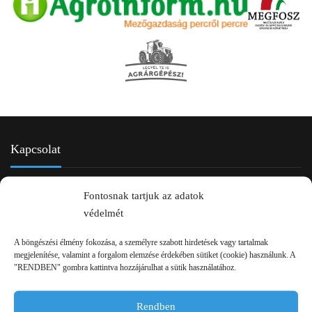
Kapcsolat
Fontosnak tartjuk az adatok
védelmét
A böngészési élmény fokozása, a személyre szabott hirdetések vagy tartalmak
megjelenítése, valamint a forgalom elemzése érdekében sütiket (cookie) használunk. A
"RENDBEN" gombra kattintva hozzájárulhat a sütik használatához.
2750 Nagykőrös Alsójárás d. 1/a
Rendben
+36 20 334 43 28