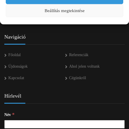
+36 53 552 283
Beállítás megtekintése
info kukac pap-agro.eu
Navigáció
Főoldal
Referenciák
Újdonságok
Ahol jelen voltunk
Kapcsolat
Cégünkről
Hírlevél
*
Név