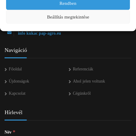
Rendben
+36 20 334 43 28
Beállítás megtekintése
+36 53 552 283
info kukac pap-agro.eu
Navigáció
Főoldal
Referenciák
Újdonságok
Ahol jelen voltunk
Kapcsolat
Cégünkről
Hírlevél
*
Név