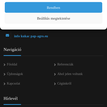
Rendben
2750 Nagykőrös Alsójárás d. 1/a
+36 20 334 43 28
Beállítás megtekintése
+36 53 552 283
info kukac pap-agro.eu
Navigáció
Főoldal
Referenciák
Újdonságok
Ahol jelen voltunk
Kapcsolat
Cégünkről
Hírlevél