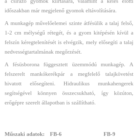
a csírázó gyomok kiirtására, valamint a kelés előtti
időszakban már megjelenő gyomok eltávolítására.
A munkagép művelőelemei szinte átfésülik a talaj felső,
1-2 cm mélységű rétegét, és a gyom kitépésén kívül a
felszín kéregtelenítését is elvégzik, mely elősegíti a talaj
nedvességtartalmának megőrzését.
A fésüsborona függesztett üzemmódú munkagép. A
felszerelt mankókerékpár a megfelelő talajkövetést
hivatott elősegíteni. Hidraulikus munkahengerek
segítségével könnyen összecsukható, így közúton,
erőgépre szerelt állapotban is szállítható.
Műszaki adatok:
FB-6
FB-9