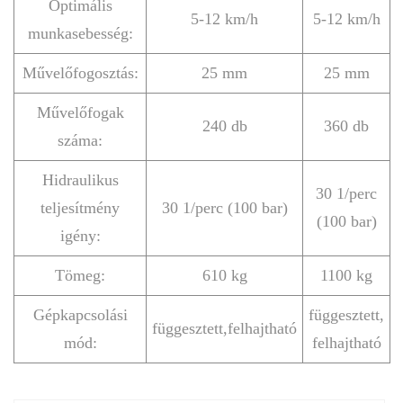
Optimális
5-12 km/h
5-12 km/h
munkasebesség:
Művelőfogosztás:
25 mm
25 mm
Művelőfogak
240 db
360 db
száma:
Hidraulikus
30 1/perc
teljesítmény
30 1/perc (100 bar)
(100 bar)
igény:
Tömeg:
610 kg
1100 kg
Gépkapcsolási
függesztett,
függesztett,felhajtható
mód:
felhajtható