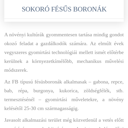
SOKORÓ FÉSŰS BORONÁK
A növényi kultúrák gyommentesen tartása mindig gondot
okozó feladat a gazdálkodók számára. Az elmúlt évek
vegyszeres gyomirtási technológiái mellett ismét előtérbe
kerülnek a környezetkímélőbb, mechanikus művelési
módszerek.
Az FB típusú fésüsboronák alkalmasak – gabona, repce,
bab, répa, burgonya, kukorica, zöldségfélék, stb.
termesztésénél – gyomirtási műveletekre, a növény
kelésétől 25-30 cm szármagasságig.
Javasolt alkalmazási terület még közvetlenül a vetés előtt