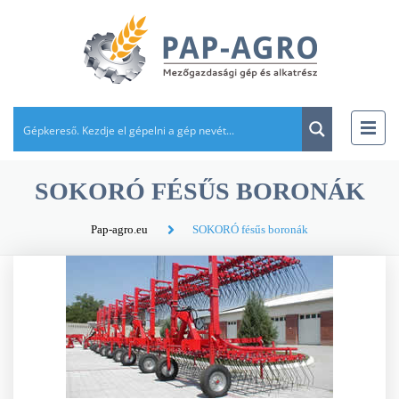
SOKORÓ FÉSŰS BORONÁK
Pap-agro.eu
SOKORÓ fésűs boronák