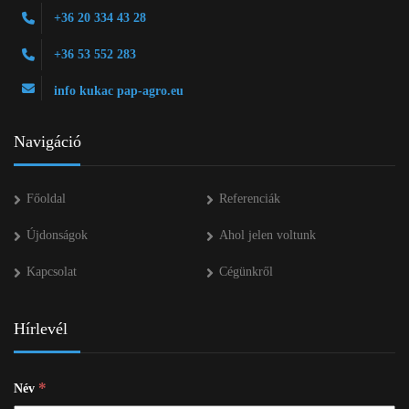
+36 20 334 43 28
+36 53 552 283
info kukac pap-agro.eu
Navigáció
Főoldal
Referenciák
Újdonságok
Ahol jelen voltunk
Kapcsolat
Cégünkről
Hírlevél
*
Név