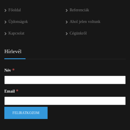
Főoldal
Referenciák
Újdonságok
Ahol jelen voltunk
Kapcsolat
Cégünkről
Hírlevél
*
Név
*
Email