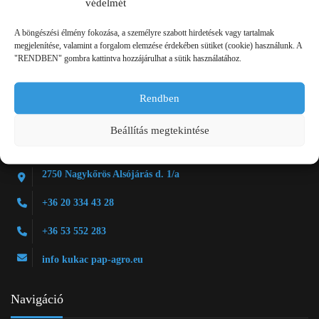
védelmét
A böngészési élmény fokozása, a személyre szabott hirdetések vagy tartalmak
Kapcsolat
megjelenítése, valamint a forgalom elemzése érdekében sütiket (cookie) használunk. A
"RENDBEN" gombra kattintva hozzájárulhat a sütik használatához.
Rendben
Beállítás megtekintése
2750 Nagykőrös Alsójárás d. 1/a
+36 20 334 43 28
+36 53 552 283
info kukac pap-agro.eu
Navigáció