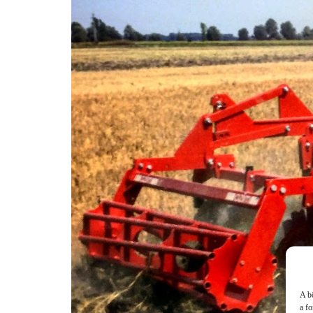
A b
a f