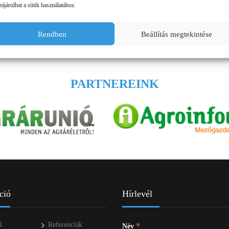
ájárulhat a sütik használatához.
ÜZEMANYAG TÁROLÓK
Rendben
Beállítás megtekintése
MŰTRÁGYASZÓROK
PARTNEREINK
ció
Hírlevél
l
Referenciák
*
Név