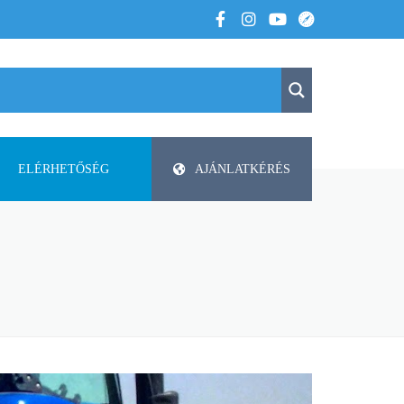
ELÉRHETŐSÉG
AJÁNLATKÉRÉS
K
KAPCSOLAT
APV
 VOLTUNK
PAP-AGRO KFT. ISMERTETŐ
DODA
FAZA
FLIEGL
HELTI