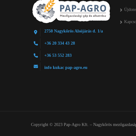
Újdon
Kapcso
2750 Nagykőrös Alsójárás d. 1/a
+36 20 334 43 28
+36 53 552 283
info kukac pap-agro.eu
Copyright © 2023 Pap-Agro Kft. – Nagykőrös mezőgazdasági