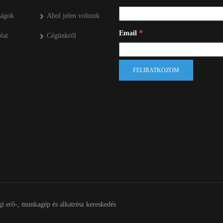
ságok
Ahol jelen voltunk
*
Email
lat
Cégünkről
 erő-, munkagép és alkatrész kereskedés