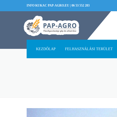
INFO KUKAC PAP-AGRO.EU
|
06 53 552 283
KEZDŐLAP
FELHASZNÁLÁSI TERÜLET