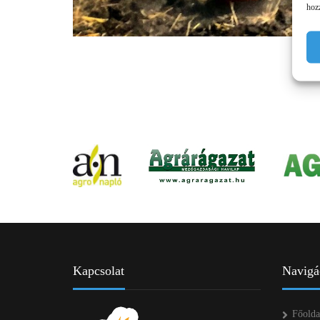
hozz
Kapcsolat
Navigá
Főolda