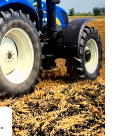
KOMÁROMI GÉP
OLIMAC DRAGO
SOKORÓ
TYM TRAKTOR
ZANON
int