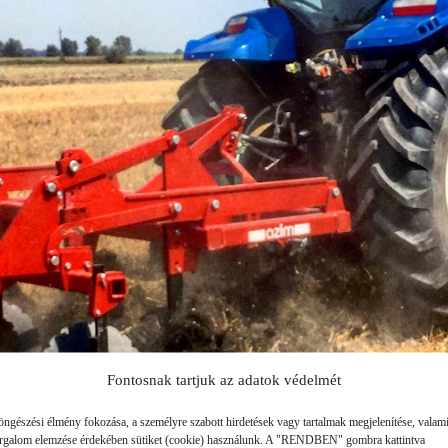
SZÁLLÍTÓ JÁRMŰVEK,
PÓTKOCSIK
IDROFOGLIA
KERTITOX
PERMETEZŐGÉPEK
LEMKEN
MANDALS
SZÁRZÚZÓK, RÉZSŰZÚZÓK
OPALL-AGRI
SLURRYKAT
VETŐGÉPEK
TRACLIFT
TURQUAGRO
HÍGTRÁGYA KEZELŐ GÉPEK
WESTERN
ZAFFRANI
ÖNTÖZŐGÉPEK
ZOOMLION
MAGASNYOMÁSÚ TISZTÍTÓK
KOVÁCSOLTVAS
Fontosnak tartjuk az adatok védelmét
ÜZEMANYAGTARTÁLYOK ÉS
öngészési élmény fokozása, a személyre szabott hirdetések vagy tartalmak megjelenítése, valam
TARTOZÉKAI
orgalom elemzése érdekében sütiket (cookie) használunk. A "RENDBEN" gombra kattintva