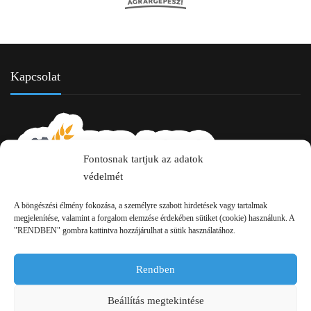
Kapcsolat
Fontosnak tartjuk az adatok
védelmét
A böngészési élmény fokozása, a személyre szabott hirdetések vagy tartalmak
2750 Nagykőrös Alsójárás d. 1/a
megjelenítése, valamint a forgalom elemzése érdekében sütiket (cookie) használunk. A
"RENDBEN" gombra kattintva hozzájárulhat a sütik használatához.
+36 20 334 43 28
+36 53 552 283
Rendben
info kukac pap-agro.eu
Beállítás megtekintése