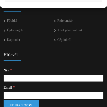
Navigáció
Főoldal
Referenciák
Újdonságok
Ahol jelen voltunk
Kapcsolat
Cégünkről
Hírlevél
*
Név
*
Email