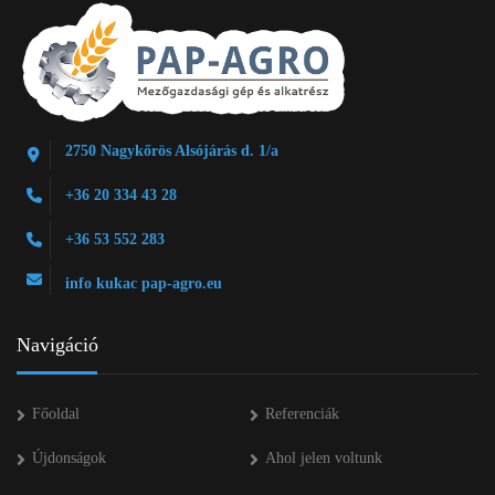
2750 Nagykőrös Alsójárás d. 1/a
+36 20 334 43 28
+36 53 552 283
info kukac pap-agro.eu
Navigáció
Főoldal
Referenciák
Újdonságok
Ahol jelen voltunk