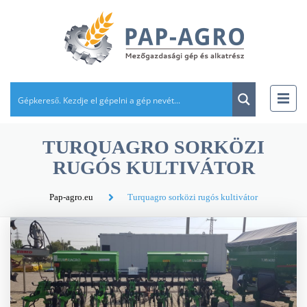
TURQUAGRO SORKÖZI
RUGÓS KULTIVÁTOR
Pap-agro.eu
Turquagro sorközi rugós kultivátor