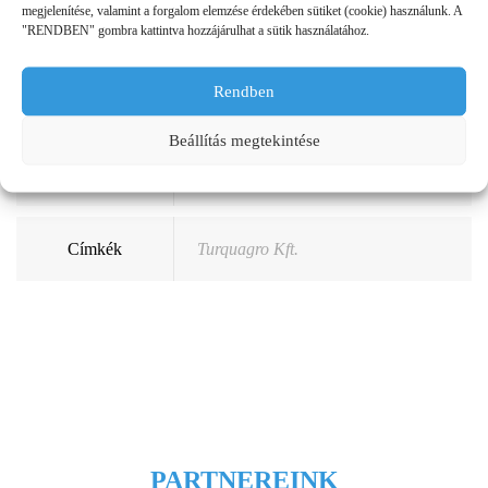
megjelenítése, valamint a forgalom elemzése érdekében sütiket (cookie) használunk. A
"RENDBEN" gombra kattintva hozzájárulhat a sütik használatához.
Rendben
Sorközművelő kultivátorok
,
Beállítás megtekintése
Kategória
Talajművelő gépek
,
Termék
újdonságok
Címkék
Turquagro Kft.
PARTNEREINK