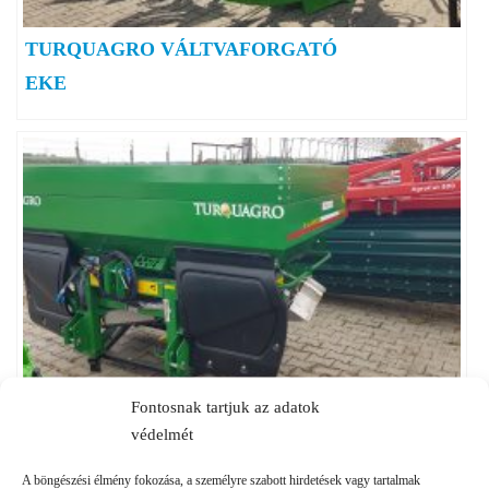
TURQUAGRO VÁLTVAFORGATÓ
EKE
Fontosnak tartjuk az adatok
TURQUAGRO TUFAN
védelmét
FÜGGESZTETT
MŰTRÁGYASZÓRÓ
A böngészési élmény fokozása, a személyre szabott hirdetések vagy tartalmak