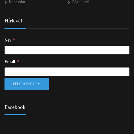
Kapcsolat
Cégünkről
Hírlevél
*
Név
*
Email
Facebook