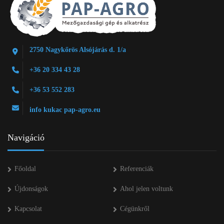
2750 Nagykőrös Alsójárás d. 1/a
+36 20 334 43 28
+36 53 552 283
info kukac pap-agro.eu
Navigáció
Főoldal
Referenciák
Újdonságok
Ahol jelen voltunk
Kapcsolat
Cégünkről