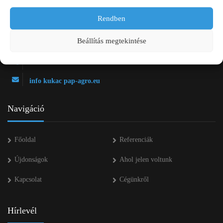
Rendben
2750 Nagykőrös Alsójárás d. 1/a
Beállítás megtekintése
+36 20 334 43 28
+36 53 552 283
info kukac pap-agro.eu
Navigáció
Főoldal
Referenciák
Újdonságok
Ahol jelen voltunk
Kapcsolat
Cégünkről
Hírlevél