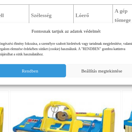
A gép
ll
Szélesség
Lóerő
tömege
Fontosnak tartjuk az adatok védelmét
1300
130
30 – 50
260
öngészési élmény fokozása, a személyre szabott hirdetések vagy tartalmak megjelenítése, valam
1500
150
35 – 60
290
orgalom elemzése érdekében sütiket (cookie) használunk. A "RENDBEN" gombra kattintva
ájárulhat a sütik használatához.
1700
170
40 – 60
320
Rendben
Beállítás megtekintése
1900
190
40 – 80
350