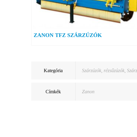
ZANON TFZ SZÁRZÚZÓK
Kategória
Szárzúzók, rézsűzúzók
,
Szár
Címkék
Zanon