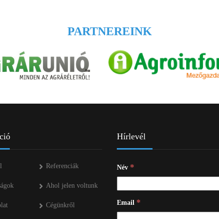
PARTNEREINK
ció
Hírlevél
l
Referenciák
*
Név
ságok
Ahol jelen voltunk
*
Email
lat
Cégünkről