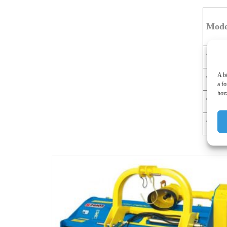
Mode
TFX 
A b
TFX 
a f
hozz
TFX 
TFX 