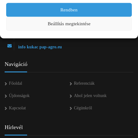
Rendben
2750 Nagykőrös Alsójárás d. 1/a
+36 20 334 43 28
Beállítás megtekintése
+36 53 552 283
info kukac pap-agro.eu
Navigáció
Főoldal
Referenciák
Újdonságok
Ahol jelen voltunk
Kapcsolat
Cégünkről
Hírlevél