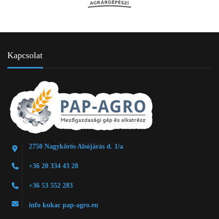
Kapcsolat
2750 Nagykőrös Alsójárás d. 1/a
+36 20 334 43 28
+36 53 552 283
info kukac pap-agro.eu