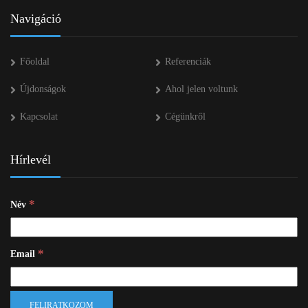
Navigáció
Főoldal
Referenciák
Újdonságok
Ahol jelen voltunk
Kapcsolat
Cégünkről
Hírlevél
*
Név
*
Email