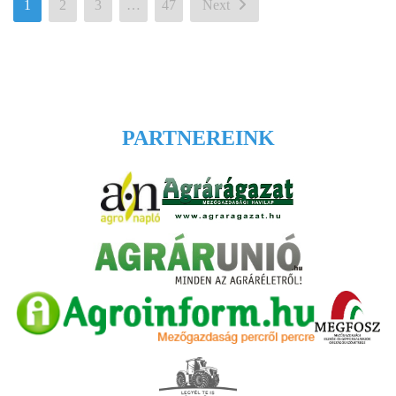
1
2
3
…
47
Next
PARTNEREINK