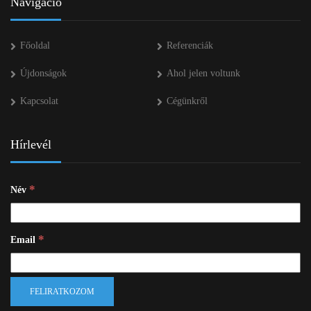
Navigáció
Főoldal
Referenciák
Újdonságok
Ahol jelen voltunk
Kapcsolat
Cégünkről
Hírlevél
*
Név
*
Email