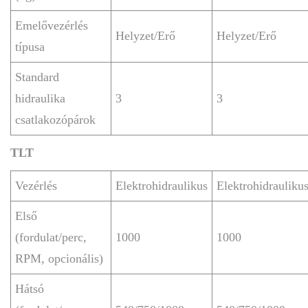
Emelővezérlés
Helyzet/Erő
Helyzet/Erő
típusa
Standard
hidraulika
3
3
csatlakozópárok
TLT
Vezérlés
Elektrohidraulikus
Elektrohidrauliku
Első
(fordulat/perc,
1000
1000
RPM, opcionális)
Hátsó