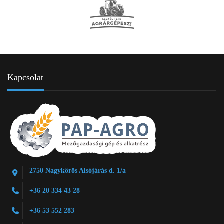
Kapcsolat
2750 Nagykőrös Alsójárás d. 1/a
+36 20 334 43 28
+36 53 552 283