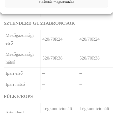
Beállítás megtekintése
hasmagasság
510
510
(mm)
SZTENDERD GUMIABRONCSOK
Mezőgazdasági
420/70R24
420/70R24
első
Mezőgazdasági
520/70R38
520/70R38
hátsó
Ipari első
–
–
Ipari hátsó
–
–
FÜLKE/ROPS
Légkondicionált
Légkondicionált
Sztenderd