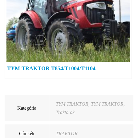
TYM TRAKTOR T854/T1004/T1104
TYM TRAKTOR
,
TYM TRAKTOR
,
Kategória
Traktorok
Címkék
TRAKTOR