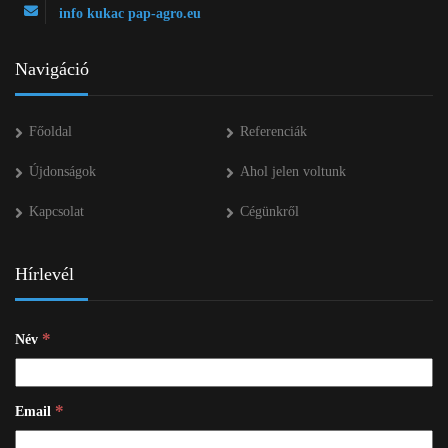
info kukac pap-agro.eu
Navigáció
Főoldal
Referenciák
Újdonságok
Ahol jelen voltunk
Kapcsolat
Cégünkről
Hírlevél
*
Név
*
Email