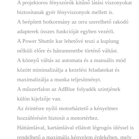
A projektoros fényszórók kitűnő látási viszonyokat
biztosítanak gyér fényviszonyok mellett is.
A beépített botkormány az orra szerelhető rakodó
adapterek összes funkcióját egyben vezérli.
A Power Shuttle kar lehetővé teszi a kuplung
nélküli előre és hátramenetbe történő váltást.
A könnyű váltás az automata és a manuális mód
között minimalizálja a kezelési feladatokat és
maximalizálja a munka teljesítményt.
A műszerfalon az AdBlue folyadék szintjének
külön kijelzője van.
Az érintésre nyíló motorháztető a kényelmes
hozzáférésért biztosít a motortérhez.
Háttámlával, kartámlával ellátott légrugós üléssel is
rendelhető a maximális kényelem érdekében, mely