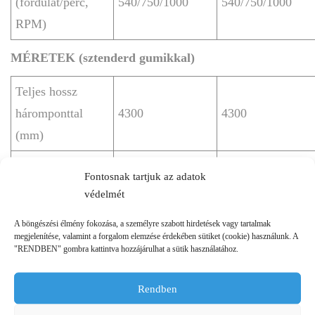
(fordulat/perc,
540/750/1000
540/750/1000
RPM)
MÉRETEK (sztenderd gumikkal)
Teljes hossz
háromponttal
4300
4300
(mm)
Teljes szélesség
2320
2320
Fontosnak tartjuk az adatok
(mm)
védelmét
Tengelytáv (mm)
2530
2530
A böngészési élmény fokozása, a személyre szabott hirdetések vagy tartalmak
megjelenítése, valamint a forgalom elemzése érdekében sütiket (cookie) használunk. A
Bukókeret/ROPS
"RENDBEN" gombra kattintva hozzájárulhat a sütik használatához.
2980
2980
magassága (mm)
Rendben
Legkisebb szabad