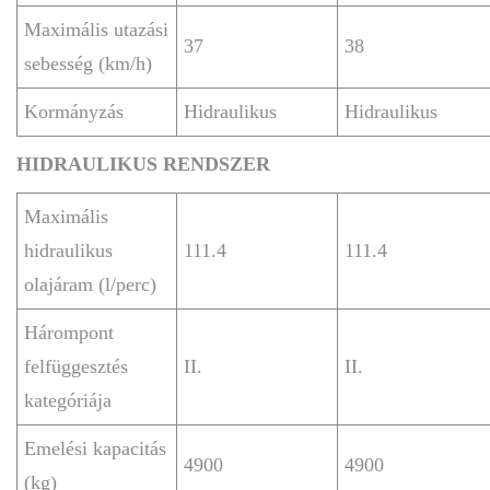
Maximális utazási
37
38
sebesség (km/h)
Kormányzás
Hidraulikus
Hidraulikus
HIDRAULIKUS RENDSZER
Maximális
hidraulikus
111.4
111.4
olajáram (l/perc)
Hárompont
felfüggesztés
II.
II.
kategóriája
Emelési kapacitás
4900
4900
(kg)