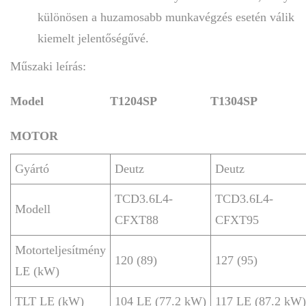
különösen a huzamosabb munkavégzés esetén válik
kiemelt jelentőségűvé.
Műszaki leírás:
Model
T1204SP
T1304SP
MOTOR
Gyártó
Deutz
Deutz
TCD3.6L4-
TCD3.6L4-
Modell
CFXT88
CFXT95
Motorteljesítmény
120 (89)
127 (95)
LE (kW)
TLT LE (kW)
104 LE (77.2 kW)
117 LE (87.2 kW)