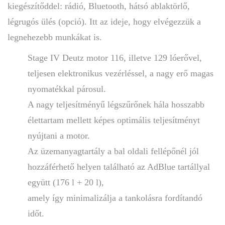
kiegészítőddel: rádió, Bluetooth, hátsó ablaktörlő,
légrugós ülés (opció). Itt az ideje, hogy elvégezzük a
legnehezebb munkákat is.
Stage IV Deutz motor 116, illetve 129 lóerővel,
teljesen elektronikus vezérléssel, a nagy erő magas
nyomatékkal párosul.
A nagy teljesítményű légszűrőnek hála hosszabb
élettartam mellett képes optimális teljesítményt
nyújtani a motor.
Az üzemanyagtartály a bal oldali fellépőnél jól
hozzáférhető helyen található az AdBlue tartállyal
együtt (176 l + 20 l),
amely így minimalizálja a tankolásra fordítandó
időt.