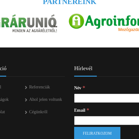
PARTNEREINK
ció
Hírlevél
l
Referenciák
*
Név
ságok
Ahol jelen voltunk
*
Email
lat
Cégünkről