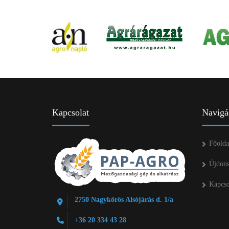
Kapcsolat
Navigá
Főolda
Újdon
Kapcso
2750 Nagykőrös Alsójárás d. 1/a
+36 20 334 43 28