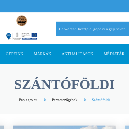
GÉPEINK
MÁRKÁK
AKTUALITÁSOK
MÉDIATÁR
TALAJMŰVELŐ GÉPEK
AGRIMASTER
PÁLYÁZATI INFORMÁCIÓK
AGROMEHANIKA
REFERENCIÁ
SZÁNTÓFÖLDI
TRAKTOROK
AVANT
SZAKMAI CIKKEK
DIECI
AHOL JELEN
SZÁLASTAKARMÁNY
ERMO
TERMÉK ÚJDONSÁGOK
EUROSPAND
Pap-agro.eu
Permetezőgépek
Szántóföldi
BETAKARÍTÓK
FELLA
FERRO-FLEX
RAKODÓGÉPEK
FORRÁSGÉPEK
HATZENBICHLER