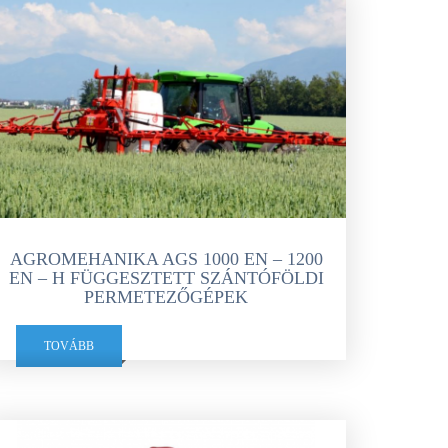
KOMÁROMI GÉP
OLIMAC DRAGO
SOKORÓ
TYM TRAKTOR
ZANON
AGROMEHANIKA AGS 1000 EN – 1200
EN – H FÜGGESZTETT SZÁNTÓFÖLDI
PERMETEZŐGÉPEK
TOVÁBB