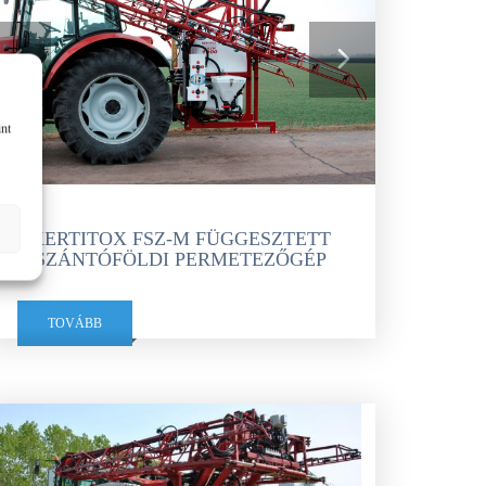
int
KERTITOX FSZ-M FÜGGESZTETT
SZÁNTÓFÖLDI PERMETEZŐGÉP
TOVÁBB