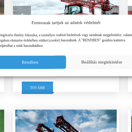
Fontosnak tartjuk az adatok védelmét
öngészési élmény fokozása, a személyre szabott hirdetések vagy tartalmak megjelenítése, valam
orgalom elemzése érdekében sütiket (cookie) használunk. A "RENDBEN" gombra kattintva
ájárulhat a sütik használatához.
Rendben
Beállítás megtekintése
KERTITOX FSZ-S FÜGGESZTETT
SZÁNTÓFÖLDI PERMETEZŐGÉPEK
TOVÁBB