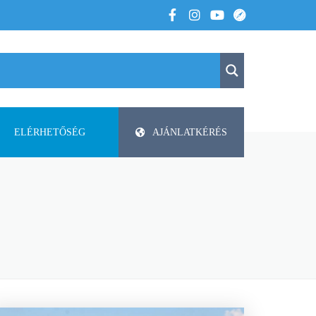
ELÉRHETŐSÉG
AJÁNLATKÉRÉS
K
KAPCSOLAT
APV
 VOLTUNK
PAP-AGRO KFT. ISMERTETŐ
DODA
FAZA
FLIEGL
HELTI