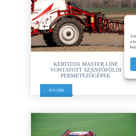
A b
a f
hozz
KERTITOX MASTER LINE
VONTATOTT SZÁNTÓFÖLDI
PERMETEZŐGÉPEK
TOVÁBB